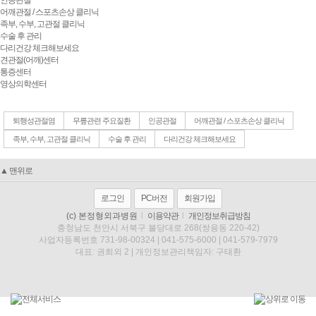
인공관절
어깨관절 / 스포츠손상 클리닉
족부, 수부, 고관절 클리닉
수술 후 관리
다리건강 체크해보세요
견관절(어깨)센터
통증센터
영상의학센터
퇴행성관절염
무릎관련 주요질환
인공관절
어깨관절 / 스포츠손상 클리닉
족부, 수부, 고관절 클리닉
수술 후 관리
다리건강 체크해보세요
▲ 맨위로
로그인
PC버전
회원가입
(c) 본정형외과병원
l
이용약관
l
개인정보취급방침
충청남도 천안시 서북구 불당대로 268(쌍용동 220-42)
사업자등록번호 731-98-00324 | 041-575-6000 | 041-579-7979
대표: 권희외 2 | 개인정보관리책임자: 구태환