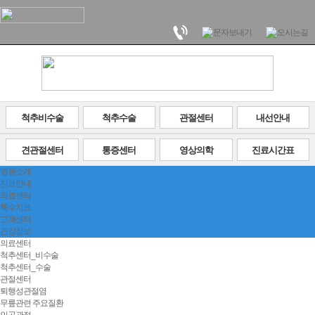
척추비수술
척추수술
관절센터
내선안내
견관절센터
통증센터
영상의학
진료시간표
병원소개
진료안내
의료센터
특수치료
고객센터
건강정보
의료센터
척추센터_비수술
척추센터_수술
관절센터
퇴행성관절염
무릎관련 주요질환